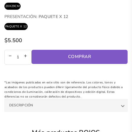
20X29CM
PRESENTACIÓN:
PAQUETE X 12
PAQUETE X 12
$5.500
Precio
regular
COMPRAR
*Las imágenes publicadas en este sitio son de referencia. Los colores, tonos y
acabados de los productos pueden diferir ligeramente del producto físico debido a
condiciones de iluminación, calibración de dispositivos y edición digital. Estas
diferencias no se considerarán defectos del producto.
DESCRIPCIÓN