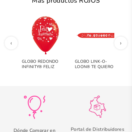
Más productos ROJOS
‹
›
GLOBO REDONDO
GLOBO LINK-O-
V
INFINITY® FELIZ
LOON® TE QUIERO
T
ANIVERSARIO
FASHION ROJO
Portal de Distribuidores
Dónde Comprar en