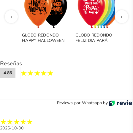
‹
›
GLOBO REDONDO
GLOBO REDONDO
G
HAPPY HALLOWEEN
FELIZ DIA PAPÁ
Q
SOMBREROS
S
Reseñas
4.86
Reviews por Whatsapp by
2025-10-30