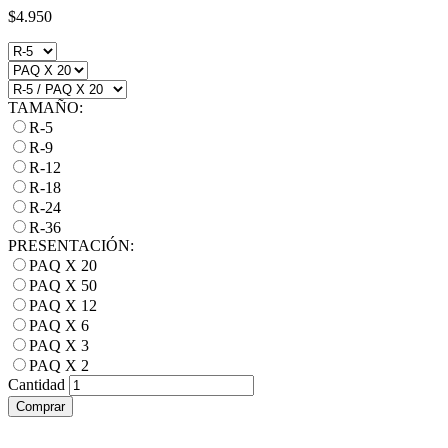
$4.950
TAMAÑO:
R-5
R-9
R-12
R-18
R-24
R-36
PRESENTACIÓN:
PAQ X 20
PAQ X 50
PAQ X 12
PAQ X 6
PAQ X 3
PAQ X 2
Cantidad
Comprar