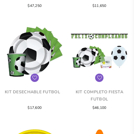
FUTBOL FASHION BLANCO
Precio
$47,250
$11,650
regular
KIT DESECHABLE FUTBOL
KIT COMPLETO FIESTA
FUTBOL
Precio
Precio
$17,600
$46,100
regular
regular