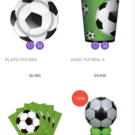
PLATO FUTBOL
VASO FUTBOL II
Precio
Precio
$6,850
$5,950
regular
regular
-10%