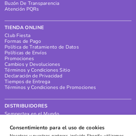
Buzón De Transparencia
Atención PQRs
TIENDA ONLINE
Club Fiesta
Formas de Pago
Política de Tratamiento de Datos
Políticas de Envíos
Promociones
Cambios y Devoluciones
Términos y Condiciones Sitio
Declaración de Privacidad
Tiempos de Entrega
Términos y Condiciones de Promociones
DISTRIBUIDORES
Sempertex en el Mundo
Portal Distribuidores
Pagos Distribuidores
Consentimiento para el uso de cookies
Puntos de Recolección
Nosotros y nuestros partners, incluido Shopify, utilizamos