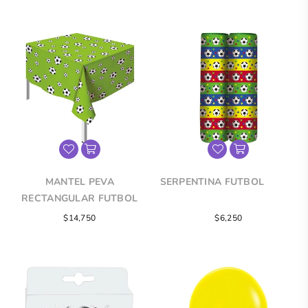
MANTEL PEVA
SERPENTINA FUTBOL
RECTANGULAR FUTBOL
Precio
Precio
$14,750
$6,250
regular
regular