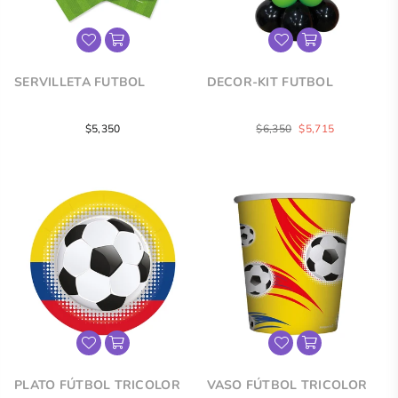
SERVILLETA FUTBOL
DECOR-KIT FUTBOL
Precio
Precio
$5,350
$6,350
$5,715
regular
regular
PLATO FÚTBOL TRICOLOR
VASO FÚTBOL TRICOLOR