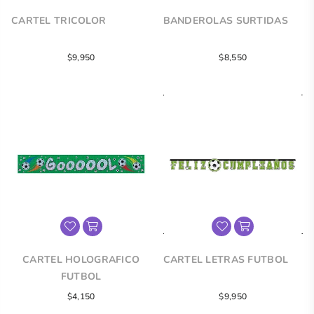
CARTEL TRICOLOR
BANDEROLAS SURTIDAS
Precio
Precio
$9,950
$8,550
regular
regular
CARTEL HOLOGRAFICO
CARTEL LETRAS FUTBOL
FUTBOL
Precio
Precio
$4,150
$9,950
regular
regular