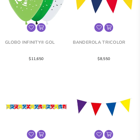
GLOBO INFINITY® GOL
BANDEROLA TRICOLOR
Precio
$11,650
$8,550
regular