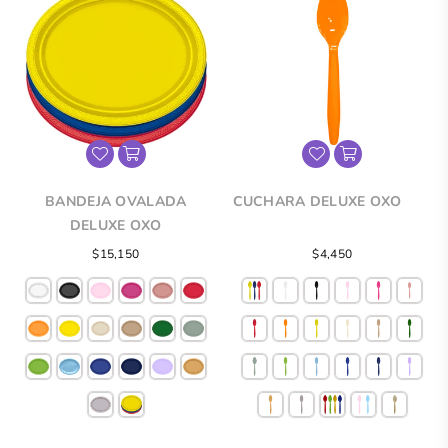
BANDEJA OVALADA
CUCHARA DELUXE OXO
DELUXE OXO
Precio
$15,150
$4,450
regular