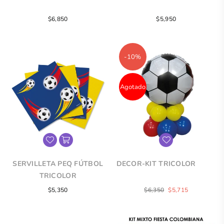
Precio
Precio
$6,850
$5,950
regular
regular
-10%
Agotado
SERVILLETA PEQ FÚTBOL
DECOR-KIT TRICOLOR
TRICOLOR
Precio
Precio
$5,350
$6,350
$5,715
regular
regular