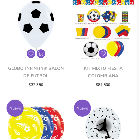
GLOBO INFINITY® BALÓN
KIT MIXTO FIESTA
DE FUTBOL
COLOMBIANA
Precio
$32,350
$84,500
regular
Nuevo
Nuevo