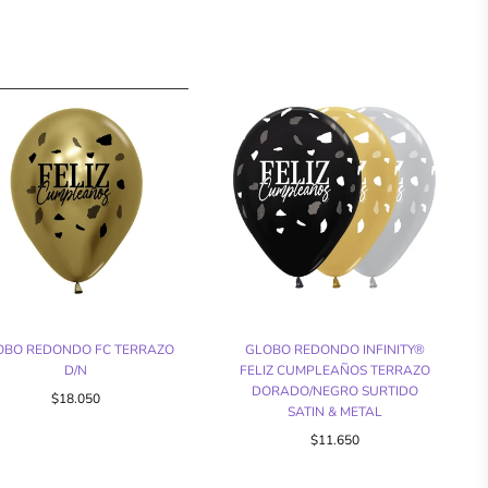
OBO REDONDO FC TERRAZO
GLOBO REDONDO INFINITY®
D/N
FELIZ CUMPLEAÑOS TERRAZO
DORADO/NEGRO SURTIDO
$18.050
SATIN & METAL
Precio
$11.650
regular