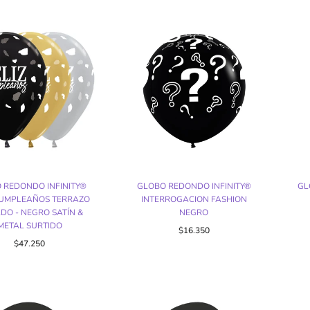
 REDONDO INFINITY®
GLOBO REDONDO INFINITY®
GL
CUMPLEAÑOS TERRAZO
INTERROGACION FASHION
DO - NEGRO SATÍN &
NEGRO
METAL SURTIDO
Precio
$16.350
Precio
$47.250
regular
regular