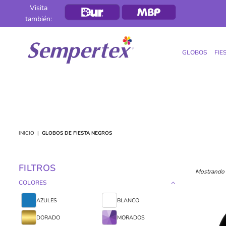
Visita
también:
GLOBOS
FIE
SEMPERTEX
INICIO
|
GLOBOS DE FIESTA NEGROS
FILTROS
Mostrando 
COLORES
AZULES
BLANCO
DORADO
MORADOS