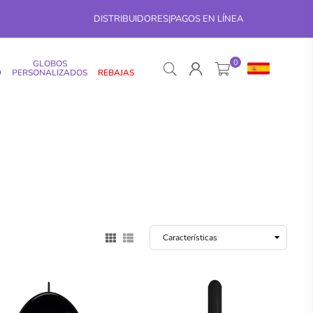
DISTRIBUIDORES
|
PAGOS EN LÍNEA
0
GLOBOS
D
PERSONALIZADOS
REBAJAS