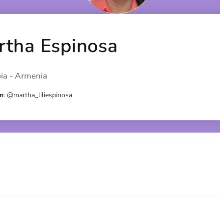
rtha Espinosa
ia - Armenia
am
:
@martha_liliespinosa