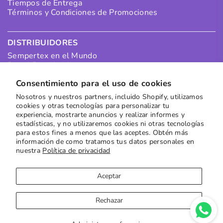
Tiempos de Entrega
Términos y Condiciones de Promociones
DISTRIBUIDORES
Sempertex en el Mundo
Portal Distribuidores
Pagos Distribuidores
Consentimiento para el uso de cookies
Puntos de Recolección
Quiero ser un Distribuidor en Colombia
Nosotros y nuestros partners, incluido Shopify, utilizamos
Quiero ser un Distribuidor Internacional
cookies y otras tecnologías para personalizar tu
experiencia, mostrarte anuncios y realizar informes y
estadísticas, y no utilizaremos cookies ni otras tecnologías
para estos fines a menos que las aceptes. Obtén más
SUSCRÍBETE A NUESTRO NEWSLETTER
información de como tratamos tus datos personales en
Recibe las mejores ofertas directamente en tu buzón
nuestra
Política de privacidad
Suscribirse
Aceptar
Rechazar