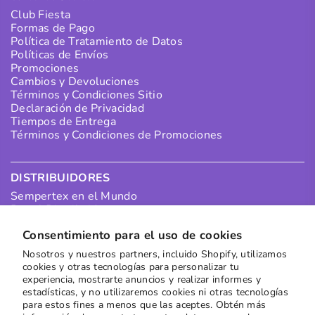
Club Fiesta
Formas de Pago
Política de Tratamiento de Datos
Políticas de Envíos
Promociones
Cambios y Devoluciones
Términos y Condiciones Sitio
Declaración de Privacidad
Tiempos de Entrega
Términos y Condiciones de Promociones
DISTRIBUIDORES
Sempertex en el Mundo
Portal Distribuidores
Pagos Distribuidores
Consentimiento para el uso de cookies
Puntos de Recolección
Quiero ser un Distribuidor en Colombia
Nosotros y nuestros partners, incluido Shopify, utilizamos
Quiero ser un Distribuidor Internacional
cookies y otras tecnologías para personalizar tu
experiencia, mostrarte anuncios y realizar informes y
estadísticas, y no utilizaremos cookies ni otras tecnologías
SUSCRÍBETE A NUESTRO NEWSLETTER
para estos fines a menos que las aceptes. Obtén más