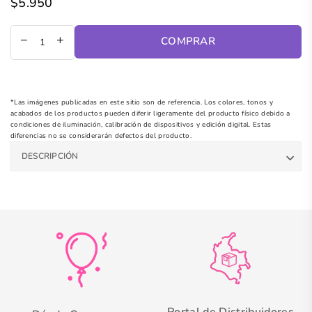
$5.950
Precio
regular
COMPRAR
*Las imágenes publicadas en este sitio son de referencia. Los colores, tonos y
acabados de los productos pueden diferir ligeramente del producto físico debido a
condiciones de iluminación, calibración de dispositivos y edición digital. Estas
diferencias no se considerarán defectos del producto.
DESCRIPCIÓN
Portal de Distribuidores