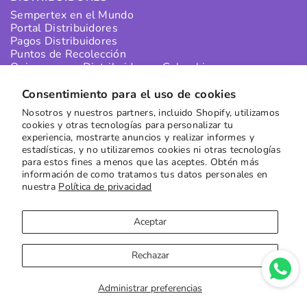
Sempertex en el Mundo
Portal Distribuidores
Pagos Distribuidores
Puntos de Recolección
Quiero ser un Distribuidor en Colombia
Quiero ser un Distribuidor Internacional
Consentimiento para el uso de cookies
Nosotros y nuestros partners, incluido Shopify, utilizamos
SUSCRÍBETE A NUESTRO NEWSLETTER
cookies y otras tecnologías para personalizar tu
experiencia, mostrarte anuncios y realizar informes y
Recibe las mejores ofertas directamente en tu buzón
estadísticas, y no utilizaremos cookies ni otras tecnologías
para estos fines a menos que las aceptes. Obtén más
Suscribirse
información de como tratamos tus datos personales en
nuestra
Política de privacidad
Aceptar
Rechazar
Copyright © 2023
Sempertex
| Sitio por
Moxie Digital
Administrar preferencias