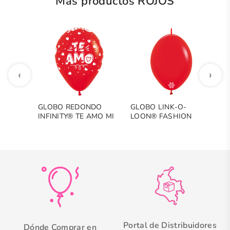
Más productos ROJOS
‹
›
GLOBO REDONDO
GLOBO LINK-O-
G
INFINITY® TE AMO MI
LOON® FASHION
F
CORAZON FASHION
ROJO
ROJO
Portal de Distribuidores
Dónde Comprar en