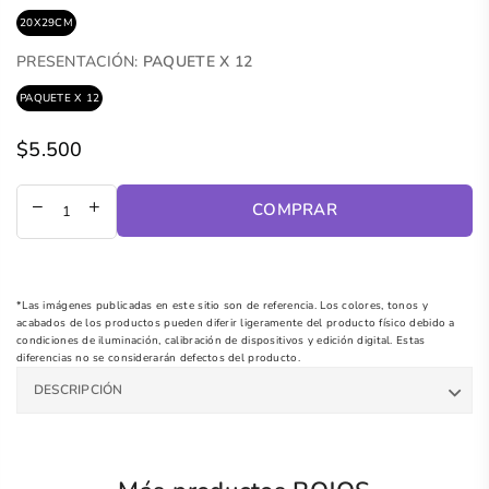
20X29CM
PRESENTACIÓN:
PAQUETE X 12
PAQUETE X 12
$5.500
Precio
regular
COMPRAR
*Las imágenes publicadas en este sitio son de referencia. Los colores, tonos y
acabados de los productos pueden diferir ligeramente del producto físico debido a
condiciones de iluminación, calibración de dispositivos y edición digital. Estas
diferencias no se considerarán defectos del producto.
DESCRIPCIÓN