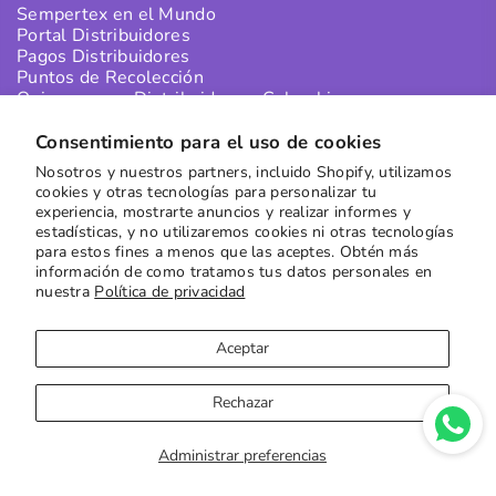
Sempertex en el Mundo
Portal Distribuidores
Pagos Distribuidores
Puntos de Recolección
Quiero ser un Distribuidor en Colombia
Quiero ser un Distribuidor Internacional
Consentimiento para el uso de cookies
Nosotros y nuestros partners, incluido Shopify, utilizamos
SUSCRÍBETE A NUESTRO NEWSLETTER
cookies y otras tecnologías para personalizar tu
experiencia, mostrarte anuncios y realizar informes y
Recibe las mejores ofertas directamente en tu buzón
estadísticas, y no utilizaremos cookies ni otras tecnologías
para estos fines a menos que las aceptes. Obtén más
Suscribirse
información de como tratamos tus datos personales en
nuestra
Política de privacidad
Aceptar
Rechazar
Copyright © 2023
Sempertex
| Sitio por
Moxie Digital
Administrar preferencias