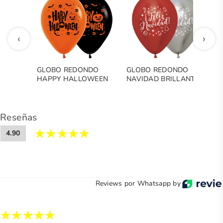
‹
›
GLOBO REDONDO
GLOBO REDONDO
G
HAPPY HALLOWEEN
NAVIDAD BRILLANTE
C
M
Reseñas
4.90
Reviews por Whatsapp by