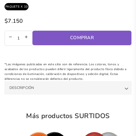
PAQUETE X 10
$7.150
Precio
regular
COMPRAR
*Las imágenes publicadas en este sitio son de referencia. Los colores, tonos y
acabados de los productos pueden diferir ligeramente del producto físico debido a
condiciones de iluminación, calibración de dispositivos y edición digital. Estas
diferencias no se considerarán defectos del producto.
DESCRIPCIÓN
Más productos SURTIDOS