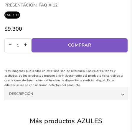
PRESENTACIÓN:
PAQ X 12
PAQ X 12
$9.300
Precio
regular
COMPRAR
*Las imágenes publicadas en este sitio son de referencia. Los colores, tonos y
acabados de los productos pueden diferir ligeramente del producto físico debido a
condiciones de iluminación, calibración de dispositivos y edición digital. Estas
diferencias no se considerarán defectos del producto.
DESCRIPCIÓN
Más productos AZULES