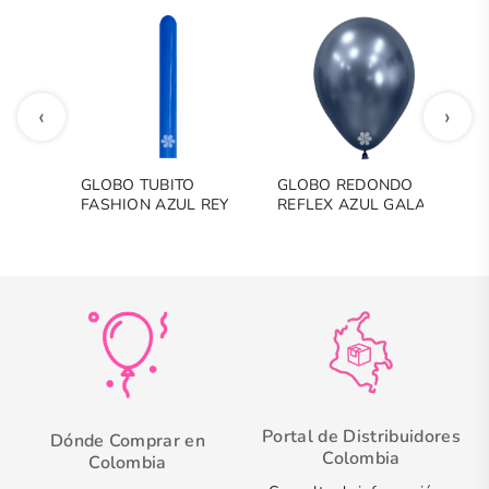
‹
›
GLOBO TUBITO
GLOBO REDONDO
G
FASHION AZUL REY
REFLEX AZUL GALAXY
F
C
Portal de Distribuidores
Dónde Comprar en
Colombia
Colombia