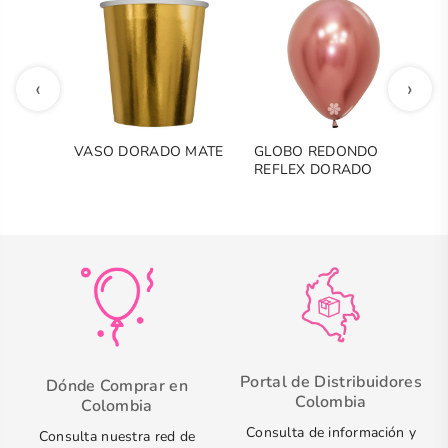
‹
›
VASO DORADO MATE
GLOBO REDONDO
B
REFLEX DORADO
M
ROSA
C
T
N
Portal de Distribuidores
Dónde Comprar en
Colombia
Colombia
Consulta de información y
Consulta nuestra red de