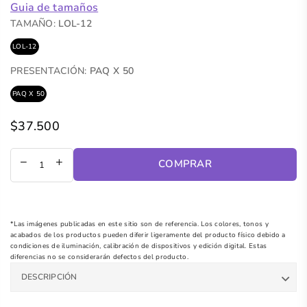
Guia de tamaños
TAMAÑO:
LOL-12
LOL-12
PRESENTACIÓN:
PAQ X 50
PAQ X 50
$37.500
Precio
regular
COMPRAR
*Las imágenes publicadas en este sitio son de referencia. Los colores, tonos y
acabados de los productos pueden diferir ligeramente del producto físico debido a
condiciones de iluminación, calibración de dispositivos y edición digital. Estas
diferencias no se considerarán defectos del producto.
DESCRIPCIÓN