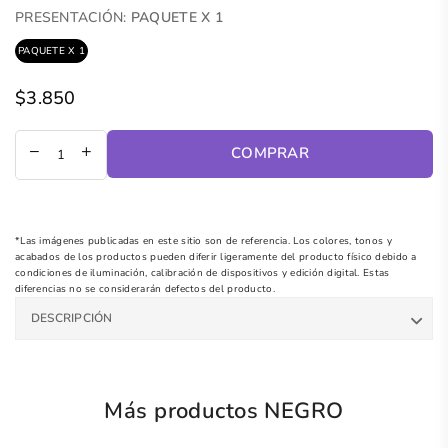
PRESENTACIÓN:
PAQUETE X 1
PAQUETE X 1
$3.850
Precio
regular
COMPRAR
*Las imágenes publicadas en este sitio son de referencia. Los colores, tonos y
acabados de los productos pueden diferir ligeramente del producto físico debido a
condiciones de iluminación, calibración de dispositivos y edición digital. Estas
diferencias no se considerarán defectos del producto.
DESCRIPCIÓN
Más productos NEGRO