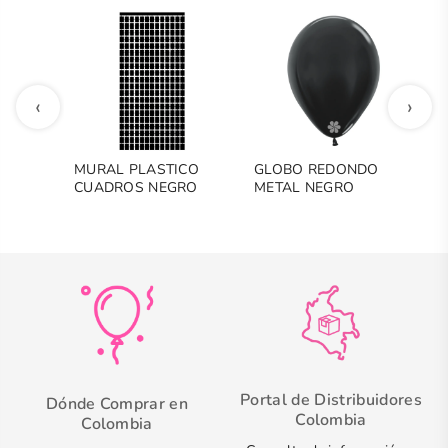
‹
›
MURAL PLASTICO
GLOBO REDONDO
C
CUADROS NEGRO
METAL NEGRO
C
D
Portal de Distribuidores
Dónde Comprar en
Colombia
Colombia