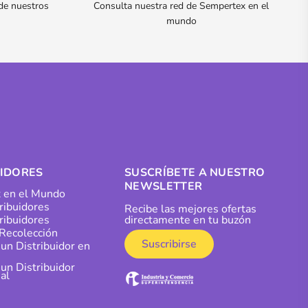
 de nuestros
Consulta nuestra red de Sempertex en el
mundo
UIDORES
SUSCRÍBETE A NUESTRO
NEWSLETTER
 en el Mundo
tribuidores
Recibe las mejores ofertas
ribuidores
directamente en tu buzón
Recolección
Suscribirse
 un Distribuidor en
 un Distribuidor
al