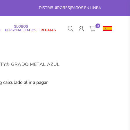
DISTRIBUIDORES
|
PAGOS EN LÍNEA
0
GLOBOS
D
PERSONALIZADOS
REBAJAS
ITY® GRADO METAL AZUL
o
calculado al ir a pagar