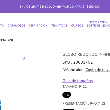
ENVÍOS GRATIS EN COLOMBIA POR COMPRAS +$150.000!
ENTÉRATE Y
STA
CATÁLOGOS
INSPIRACIÓN
TEMÁTICAS
CURSOS
SOSTENIBILIDA
METAL AZUL
GLOBO REDONDO INFIN
SKU :
20001702
IVA incluido.
Costo de enví
Guia de tamaños
TAMAÑO:
R-12
R-12
PRESENTACIÓN:
PAQ X 12