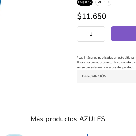
PAQ X 12
PAQ X 50
$11.650
Precio
regular
*Las imágenes publicadas en este sitio son
ligeramente del producto físico debido a co
no se considerarán defectos del producto.
DESCRIPCIÓN
Más productos AZULES