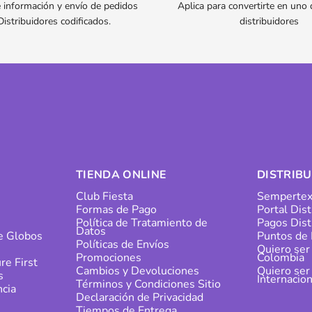
 información y envío de pedidos
Aplica para convertirte en uno
Distribuidores codificados.
distribuidores
TIENDA ONLINE
DISTRIB
Club Fiesta
Sempertex
Formas de Pago
Portal Dis
s
Política de Tratamiento de
Pagos Dist
Datos
de Globos
Puntos de 
Políticas de Envíos
Quiero ser
Promociones
Colombia
re First
Cambios y Devoluciones
Quiero ser
s
Internacion
Términos y Condiciones Sitio
cia
Declaración de Privacidad
Tiempos de Entrega