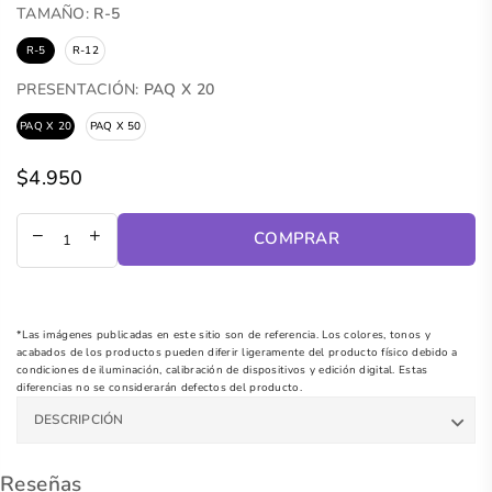
TAMAÑO:
R-5
R-5
R-12
PRESENTACIÓN:
PAQ X 20
PAQ X 20
PAQ X 50
$4.950
Precio
regular
COMPRAR
*Las imágenes publicadas en este sitio son de referencia. Los colores, tonos y
acabados de los productos pueden diferir ligeramente del producto físico debido a
condiciones de iluminación, calibración de dispositivos y edición digital. Estas
diferencias no se considerarán defectos del producto.
DESCRIPCIÓN
Reseñas