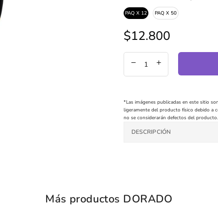
PAQ X 12
PAQ X 50
$12.800
Precio
regular
*Las imágenes publicadas en este sitio son
ligeramente del producto físico debido a co
no se considerarán defectos del producto.
DESCRIPCIÓN
Más productos DORADO