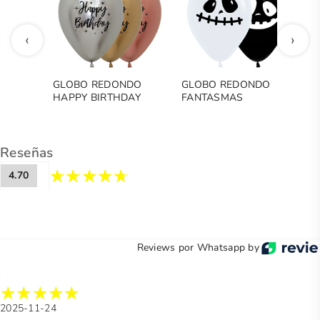
‹
›
GLOBO REDONDO
GLOBO REDONDO
G
HAPPY BIRTHDAY
FANTASMAS
C
RADIANTE
D
Reseñas
4.70
Reviews por Whatsapp by
2025-11-24