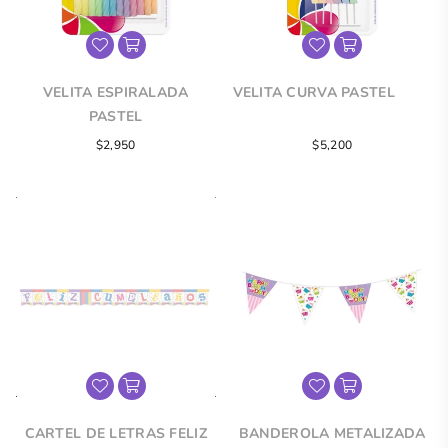
VELITA ESPIRALADA
VELITA CURVA PASTEL
PASTEL
Precio
Precio
$2,950
$5,200
regular
regular
CARTEL DE LETRAS FELIZ
BANDEROLA METALIZADA