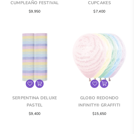
CUMPLEAÑO FESTIVAL
CUPCAKES
PASTEL
Precio
Precio
$9,950
$7,400
regular
regular
SERPENTINA DELUXE
GLOBO REDONDO
PASTEL
INFINITY® GRAFFITI
INVIERNO PASTEL MATE
Precio
$9,400
$15,650
SURTIDO
regular