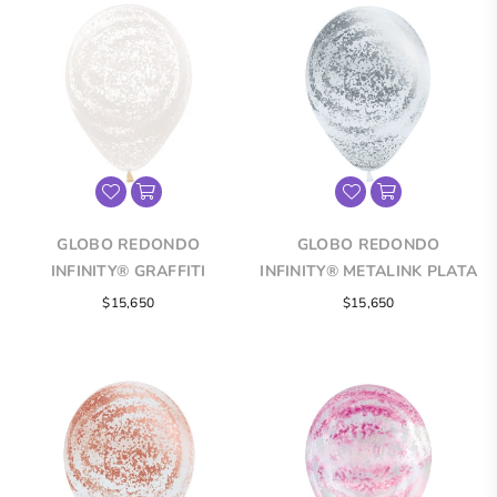
GLOBO REDONDO
GLOBO REDONDO
INFINITY® GRAFFITI
INFINITY® METALINK PLATA
INVIERNO FASHION
GRAFFITI FASHION BLANCO
$15,650
$15,650
TRANSPARENTE