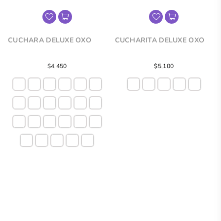
CUCHARA DELUXE OXO
CUCHARITA DELUXE OXO
Precio
$4,450
$5,100
regular