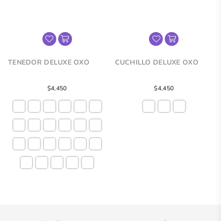
TENEDOR DELUXE OXO
CUCHILLO DELUXE OXO
Precio
$4,450
$4,450
regular