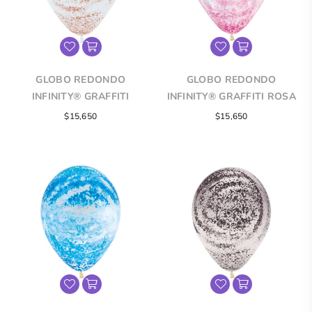
GLOBO REDONDO
GLOBO REDONDO
INFINITY® GRAFFITI
INFINITY® GRAFFITI ROSA
DORADO ROSA FASHION
FASHION TRANSPARENTE
$15,650
$15,650
BLANCO