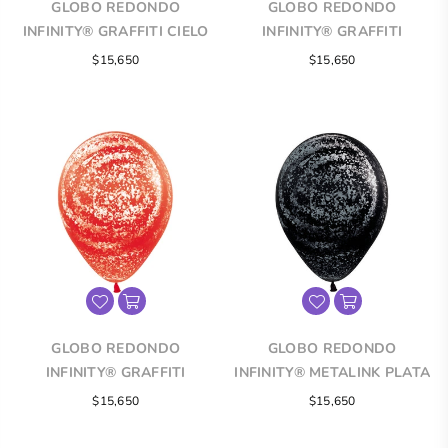
GLOBO REDONDO
GLOBO REDONDO
INFINITY® GRAFFITI CIELO
INFINITY® GRAFFITI
FASHION TRANSPARENTE
MARMOL FASHION
$15,650
$15,650
TRANSPARENTE
GLOBO REDONDO
GLOBO REDONDO
INFINITY® GRAFFITI
INFINITY® METALINK PLATA
INVIERNO FASHION ROJO
GRAFFITI FASHION NEGRO
Precio
$15,650
$15,650
regular