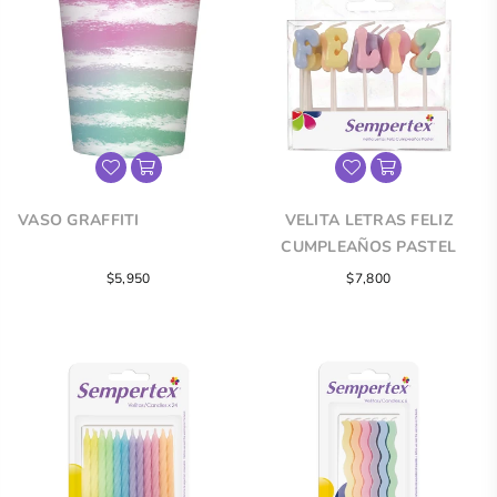
VASO GRAFFITI
VELITA LETRAS FELIZ
CUMPLEAÑOS PASTEL
Precio
Precio
$5,950
$7,800
regular
regular