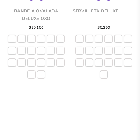
BANDEJA OVALADA
SERVILLETA DELUXE
DELUXE OXO
Precio
Precio
$15,150
$5,250
regular
regular