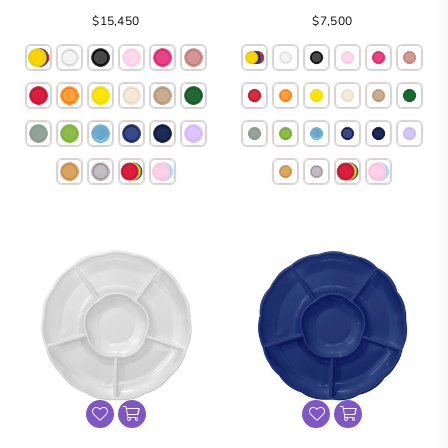
Precio
$15,450
$7,500
regular