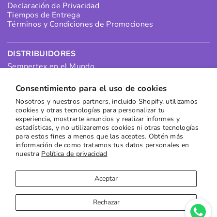
Declaración de Privacidad
Tiempos de Entrega
Términos y Condiciones de Promociones
DISTRIBUIDORES
Sempertex en el Mundo
Portal Distribuidores
Pagos Distribuidores
Consentimiento para el uso de cookies
Puntos de Recolección
Nosotros y nuestros partners, incluido Shopify, utilizamos
Quiero ser un Distribuidor en Colombia
cookies y otras tecnologías para personalizar tu
Quiero ser un Distribuidor Internacional
experiencia, mostrarte anuncios y realizar informes y
estadísticas, y no utilizaremos cookies ni otras tecnologías
para estos fines a menos que las aceptes. Obtén más
SUSCRÍBETE A NUESTRO NEWSLETTER
información de como tratamos tus datos personales en
nuestra
Política de privacidad
Recibe las mejores ofertas directamente en tu buzón
Suscribirse
Aceptar
Rechazar