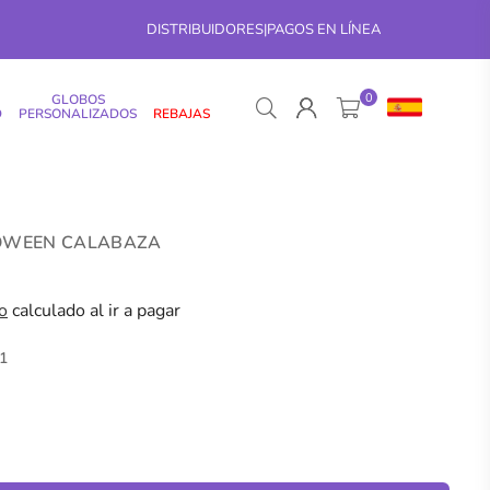
DISTRIBUIDORES
|
PAGOS EN LÍNEA
0
GLOBOS
D
PERSONALIZADOS
REBAJAS
LOWEEN CALABAZA
o
calculado al ir a pagar
1