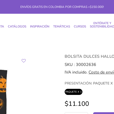
ENVÍOS GRATIS EN COLOMBIA POR COMPRAS +$150.000!
ENTÉRATE Y
STA
CATÁLOGOS
INSPIRACIÓN
TEMÁTICAS
CURSOS
SOSTENIBILIDA
BOLSITA DULCES HAL
SKU :
30002636
IVA incluido.
Costo de enví
PRESENTACIÓN:
PAQUETE X 
PAQUETE X 1
$11.100
Precio
regular