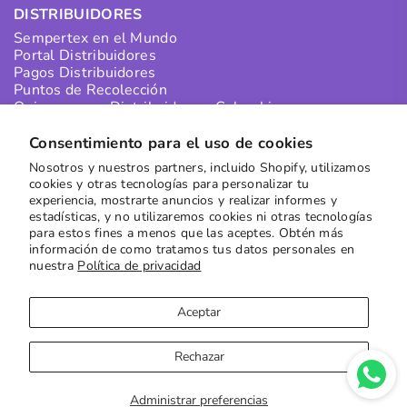
DISTRIBUIDORES
Sempertex en el Mundo
Portal Distribuidores
Pagos Distribuidores
Puntos de Recolección
Quiero ser un Distribuidor en Colombia
Quiero ser un Distribuidor Internacional
Consentimiento para el uso de cookies
Nosotros y nuestros partners, incluido Shopify, utilizamos
SUSCRÍBETE A NUESTRO NEWSLETTER
cookies y otras tecnologías para personalizar tu
experiencia, mostrarte anuncios y realizar informes y
Recibe las mejores ofertas directamente en tu buzón
estadísticas, y no utilizaremos cookies ni otras tecnologías
para estos fines a menos que las aceptes. Obtén más
Suscribirse
información de como tratamos tus datos personales en
nuestra
Política de privacidad
Aceptar
Rechazar
Copyright © 2023
Sempertex
| Sitio por
Moxie Digital
Administrar preferencias