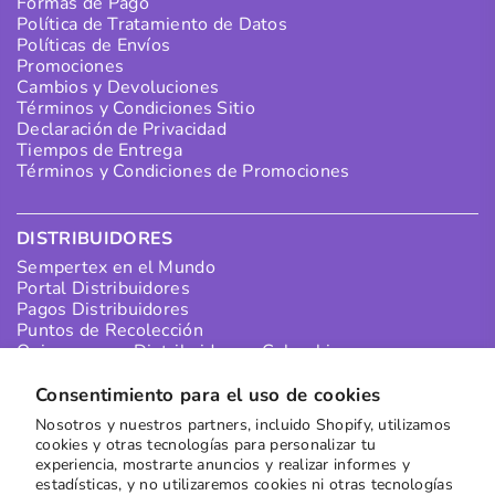
Formas de Pago
Política de Tratamiento de Datos
Políticas de Envíos
Promociones
Cambios y Devoluciones
Términos y Condiciones Sitio
Declaración de Privacidad
Tiempos de Entrega
Términos y Condiciones de Promociones
DISTRIBUIDORES
Sempertex en el Mundo
Portal Distribuidores
Pagos Distribuidores
Puntos de Recolección
Quiero ser un Distribuidor en Colombia
Quiero ser un Distribuidor Internacional
Consentimiento para el uso de cookies
Nosotros y nuestros partners, incluido Shopify, utilizamos
SUSCRÍBETE A NUESTRO NEWSLETTER
cookies y otras tecnologías para personalizar tu
experiencia, mostrarte anuncios y realizar informes y
Recibe las mejores ofertas directamente en tu buzón
estadísticas, y no utilizaremos cookies ni otras tecnologías