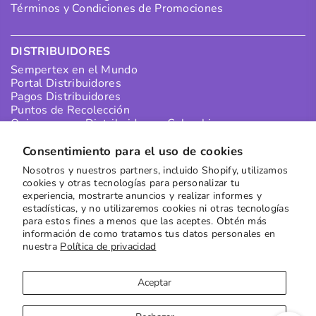
Términos y Condiciones de Promociones
DISTRIBUIDORES
Sempertex en el Mundo
Portal Distribuidores
Pagos Distribuidores
Puntos de Recolección
Quiero ser un Distribuidor en Colombia
Quiero ser un Distribuidor Internacional
Consentimiento para el uso de cookies
Nosotros y nuestros partners, incluido Shopify, utilizamos
SUSCRÍBETE A NUESTRO NEWSLETTER
cookies y otras tecnologías para personalizar tu
experiencia, mostrarte anuncios y realizar informes y
Recibe las mejores ofertas directamente en tu buzón
estadísticas, y no utilizaremos cookies ni otras tecnologías
para estos fines a menos que las aceptes. Obtén más
Suscribirse
información de como tratamos tus datos personales en
nuestra
Política de privacidad
Aceptar