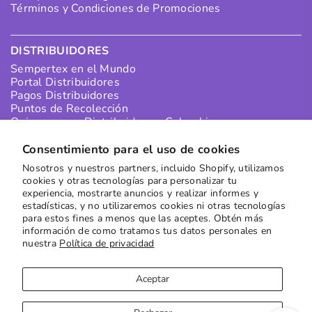
Términos y Condiciones de Promociones
DISTRIBUIDORES
Sempertex en el Mundo
Portal Distribuidores
Pagos Distribuidores
Puntos de Recolección
Quiero ser un Distribuidor en Colombia
Quiero ser un Distribuidor Internacional
Consentimiento para el uso de cookies
Nosotros y nuestros partners, incluido Shopify, utilizamos
SUSCRÍBETE A NUESTRO NEWSLETTER
cookies y otras tecnologías para personalizar tu
experiencia, mostrarte anuncios y realizar informes y
Recibe las mejores ofertas directamente en tu buzón
estadísticas, y no utilizaremos cookies ni otras tecnologías
para estos fines a menos que las aceptes. Obtén más
Suscribirse
información de como tratamos tus datos personales en
nuestra
Política de privacidad
Aceptar