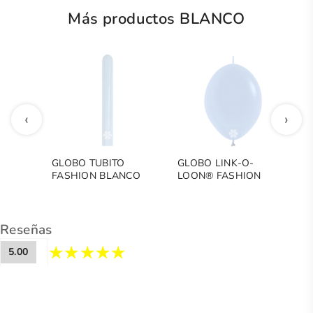
Más productos BLANCO
‹
›
GLOBO TUBITO
GLOBO LINK-O-
G
FASHION BLANCO
LOON® FASHION
S
BLANCO
Reseñas
5.00