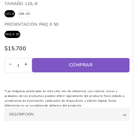
TAMAÑO:
LOL-6
LOL-6
LOL-12
PRESENTACIÓN:
PAQ X 50
PAQ X 50
$15.700
Precio
regular
COMPRAR
*Las imágenes publicadas en este sitio son de referencia. Los colores, tonos y
acabados de los productos pueden diferir ligeramente del producto físico debido a
condiciones de iluminación, calibración de dispositivos y edición digital. Estas
diferencias no se considerarán defectos del producto.
DESCRIPCIÓN