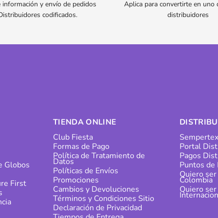
 información y envío de pedidos
Aplica para convertirte en uno
Distribuidores codificados.
distribuidores
TIENDA ONLINE
DISTRIB
Club Fiesta
Sempertex
Formas de Pago
Portal Dis
s
Política de Tratamiento de
Pagos Dist
Datos
de Globos
Puntos de 
Políticas de Envíos
Quiero ser
Promociones
Colombia
re First
Cambios y Devoluciones
Quiero ser
s
Internacion
Términos y Condiciones Sitio
cia
Declaración de Privacidad
Tiempos de Entrega