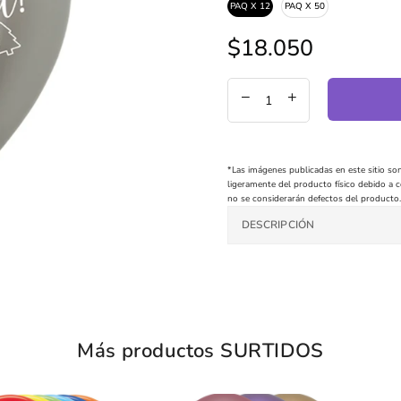
PAQ X 12
PAQ X 50
$18.050
Precio
regular
*Las imágenes publicadas en este sitio son
ligeramente del producto físico debido a co
no se considerarán defectos del producto.
DESCRIPCIÓN
Más productos SURTIDOS