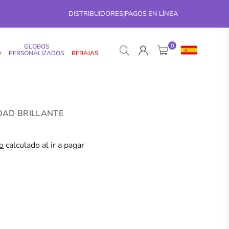
DISTRIBUIDORES
|
PAGOS EN LÍNEA
0
GLOBOS
D
PERSONALIZADOS
REBAJAS
DAD BRILLANTE
o
calculado al ir a pagar