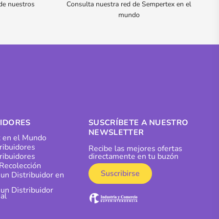
 de nuestros
Consulta nuestra red de Sempertex en el
mundo
UIDORES
SUSCRÍBETE A NUESTRO
NEWSLETTER
 en el Mundo
tribuidores
Recibe las mejores ofertas
ribuidores
directamente en tu buzón
Recolección
Suscribirse
 un Distribuidor en
 un Distribuidor
al