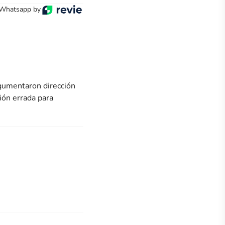
 Whatsapp by
rgumentaron dirección
ión errada para