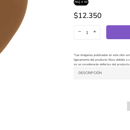
PAQ X 50
$12.350
Precio
regular
*Las imágenes publicadas en este sitio son
ligeramente del producto físico debido a co
no se considerarán defectos del producto.
DESCRIPCIÓN