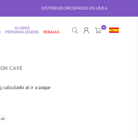
DISTRIBUIDORES
|
PAGOS EN LÍNEA
0
GLOBOS
D
PERSONALIZADOS
REBAJAS
ION CAFÉ
o
calculado al ir a pagar
-24