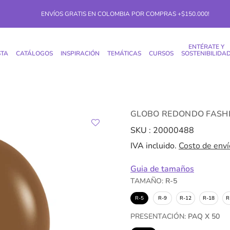
ENVÍOS GRATIS EN COLOMBIA POR COMPRAS +$150.000!
ENTÉRATE Y
STA
CATÁLOGOS
INSPIRACIÓN
TEMÁTICAS
CURSOS
SOSTENIBILIDA
GLOBO REDONDO FASH
SKU :
20000488
IVA incluido.
Costo de enví
Guia de tamaños
TAMAÑO:
R-5
R-5
R-9
R-12
R-18
R
PRESENTACIÓN:
PAQ X 50