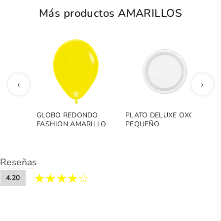
Más productos AMARILLOS
‹
›
GLOBO REDONDO
PLATO DELUXE OXO
G
FASHION AMARILLO
PEQUEÑO
F
M
Reseñas
4.20