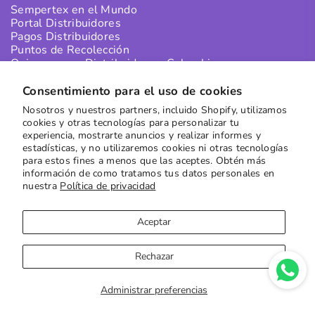
Sempertex en el Mundo
Portal Distribuidores
Pagos Distribuidores
Puntos de Recolección
Quiero ser un Distribuidor en Colombia
Quiero ser un Distribuidor Internacional
Consentimiento para el uso de cookies
Nosotros y nuestros partners, incluido Shopify, utilizamos
SUSCRÍBETE A NUESTRO NEWSLETTER
cookies y otras tecnologías para personalizar tu
experiencia, mostrarte anuncios y realizar informes y
Recibe las mejores ofertas directamente en tu buzón
estadísticas, y no utilizaremos cookies ni otras tecnologías
para estos fines a menos que las aceptes. Obtén más
Suscribirse
información de como tratamos tus datos personales en
nuestra
Política de privacidad
Aceptar
Rechazar
Copyright © 2023
Sempertex
| Sitio por
Moxie Digital
Administrar preferencias