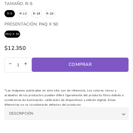
TAMAÑO:
R-5
R-5
R-12
R-18
R-24
PRESENTACIÓN:
PAQ X 50
PAQ X 50
$12.350
Precio
regular
COMPRAR
*Las imágenes publicadas en este sitio son de referencia. Los colores, tonos y
acabados de los productos pueden diferir ligeramente del producto físico debido a
condiciones de iluminación, calibración de dispositivos y edición digital. Estas
diferencias no se considerarán defectos del producto.
DESCRIPCIÓN