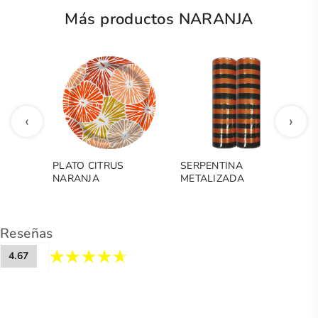
Más productos NARANJA
‹
›
PLATO CITRUS
SERPENTINA
B
NARANJA
METALIZADA
N
NARANJA-NEGRO
Reseñas
4.67