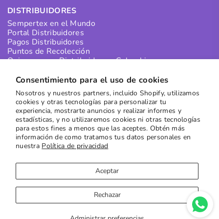
DISTRIBUIDORES
Sempertex en el Mundo
Portal Distribuidores
Pagos Distribuidores
Puntos de Recolección
Quiero ser un Distribuidor en Colombia
Quiero ser un Distribuidor Internacional
Consentimiento para el uso de cookies
Nosotros y nuestros partners, incluido Shopify, utilizamos
SUSCRÍBETE A NUESTRO NEWSLETTER
cookies y otras tecnologías para personalizar tu
experiencia, mostrarte anuncios y realizar informes y
Recibe las mejores ofertas directamente en tu buzón
estadísticas, y no utilizaremos cookies ni otras tecnologías
para estos fines a menos que las aceptes. Obtén más
Suscribirse
información de como tratamos tus datos personales en
nuestra
Política de privacidad
Aceptar
Rechazar
Copyright © 2023
Sempertex
| Sitio por
Moxie Digital
Administrar preferencias