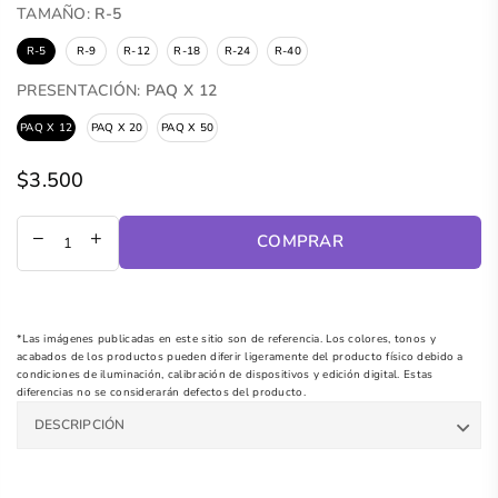
TAMAÑO:
R-5
R-5
R-9
R-12
R-18
R-24
R-40
PRESENTACIÓN:
PAQ X 12
PAQ X 12
PAQ X 20
PAQ X 50
$3.500
Precio
regular
COMPRAR
*Las imágenes publicadas en este sitio son de referencia. Los colores, tonos y
acabados de los productos pueden diferir ligeramente del producto físico debido a
condiciones de iluminación, calibración de dispositivos y edición digital. Estas
diferencias no se considerarán defectos del producto.
DESCRIPCIÓN