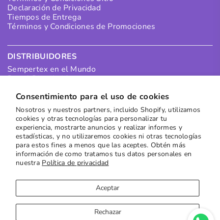
Declaración de Privacidad
Tiempos de Entrega
Términos y Condiciones de Promociones
DISTRIBUIDORES
Sempertex en el Mundo
Portal Distribuidores
Pagos Distribuidores
Consentimiento para el uso de cookies
Puntos de Recolección
Quiero ser un Distribuidor en Colombia
Nosotros y nuestros partners, incluido Shopify, utilizamos
Quiero ser un Distribuidor Internacional
cookies y otras tecnologías para personalizar tu
experiencia, mostrarte anuncios y realizar informes y
estadísticas, y no utilizaremos cookies ni otras tecnologías
SUSCRÍBETE A NUESTRO NEWSLETTER
para estos fines a menos que las aceptes. Obtén más
información de como tratamos tus datos personales en
Recibe las mejores ofertas directamente en tu buzón
nuestra
Política de privacidad
Suscribirse
Aceptar
Rechazar