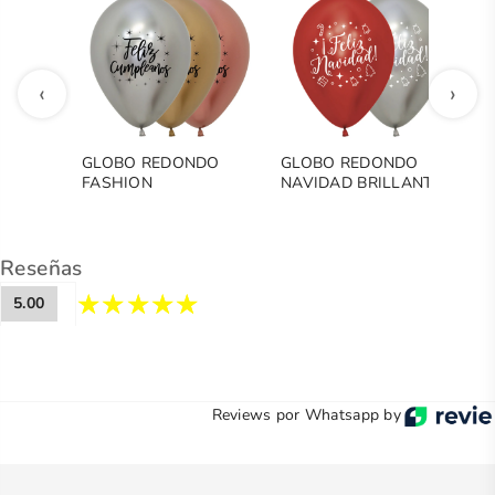
‹
›
GLOBO REDONDO
GLOBO REDONDO
G
FASHION
NAVIDAD BRILLANTE
F
CUMPLEAÑOS
R
RADIANTE
Reseñas
5.00
Reviews por Whatsapp by