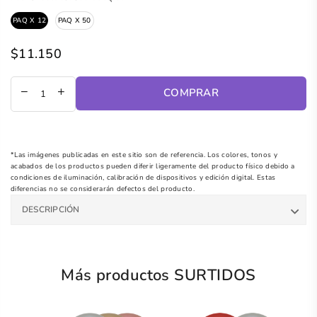
PAQ X 12
PAQ X 50
$11.150
Precio
regular
COMPRAR
*Las imágenes publicadas en este sitio son de referencia. Los colores, tonos y
acabados de los productos pueden diferir ligeramente del producto físico debido a
condiciones de iluminación, calibración de dispositivos y edición digital. Estas
diferencias no se considerarán defectos del producto.
DESCRIPCIÓN
Más productos SURTIDOS