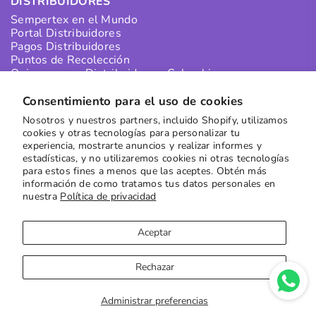
DISTRIBUIDORES
Sempertex en el Mundo
Portal Distribuidores
Pagos Distribuidores
Puntos de Recolección
Quiero ser un Distribuidor en Colombia
Quiero ser un Distribuidor Internacional
Consentimiento para el uso de cookies
Nosotros y nuestros partners, incluido Shopify, utilizamos
SUSCRÍBETE A NUESTRO NEWSLETTER
cookies y otras tecnologías para personalizar tu
experiencia, mostrarte anuncios y realizar informes y
Recibe las mejores ofertas directamente en tu buzón
estadísticas, y no utilizaremos cookies ni otras tecnologías
para estos fines a menos que las aceptes. Obtén más
Suscribirse
información de como tratamos tus datos personales en
nuestra
Política de privacidad
Aceptar
Rechazar
Copyright © 2023
Sempertex
| Sitio por
Moxie Digital
Administrar preferencias