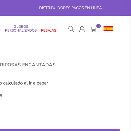
DISTRIBUIDORES
|
PAGOS EN LÍNEA
0
GLOBOS
D
PERSONALIZADOS
REBAJAS
ARIPOSAS ENCANTADAS
o
calculado al ir a pagar
8