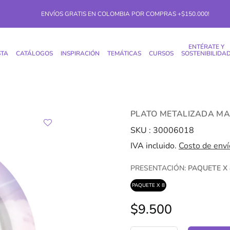
ENVÍOS GRATIS EN COLOMBIA POR COMPRAS +$150.000!
ENTÉRATE Y
STA
CATÁLOGOS
INSPIRACIÓN
TEMÁTICAS
CURSOS
SOSTENIBILIDA
PLATO METALIZADA M
SKU :
30006018
IVA incluido.
Costo de enví
PRESENTACIÓN:
PAQUETE X 
PAQUETE X 8
$9.500
Precio
regular