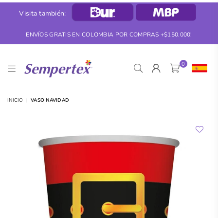
Visita también:
ENVÍOS GRATIS EN COLOMBIA POR COMPRAS +$150.000!
0
SEMPERTEX
INICIO
|
VASO NAVIDAD